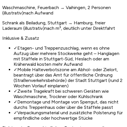
Waschmaschine, Feuerbach → Vaihingen, 2 Personen
(illustrativ)
nach Aufwand
Schrank als Beiladung, Stuttgart → Hamburg, freier
Laderaum (illustrativ)
nach m³, deutlich unter Direktfahrt
Inklusive & Zusatz
✓
Etagen- und Treppenzuschlag, wenn es ohne
Aufzug über mehrere Stockwerke geht – Hanglagen
mit Stäffele in Stuttgart-Süd, Heslach oder am
Kräherwald kosten mehr Aufwand
✓
Mobile Halteverbotszone am Abhol- oder Zielort,
beantragt über das Amt für öffentliche Ordnung
(Straßenverkehrsbehörde) der Stadt Stuttgart (rund 2
Wochen Vorlauf einplanen)
✓
Zweite Tragekraft bei schweren Geräten wie
Waschmaschine, Trockner oder Kühlschrank
✓
Demontage und Montage von Sperrgut, das nicht
durchs Treppenhaus oder über die Stäffele passt
✓
Verpackungsmaterial und zusätzliche Polsterung für
empfindliche oder hochwertige Stücke