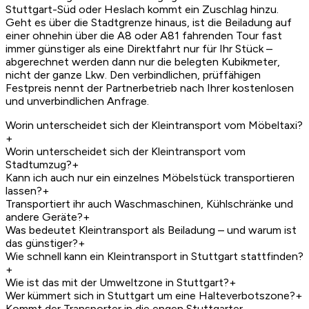
Stuttgart-Süd oder Heslach kommt ein Zuschlag hinzu.
Geht es über die Stadtgrenze hinaus, ist die Beiladung auf
einer ohnehin über die A8 oder A81 fahrenden Tour fast
immer günstiger als eine Direktfahrt nur für Ihr Stück –
abgerechnet werden dann nur die belegten Kubikmeter,
nicht der ganze Lkw. Den verbindlichen, prüffähigen
Festpreis nennt der Partnerbetrieb nach Ihrer kostenlosen
und unverbindlichen Anfrage.
Worin unterscheidet sich der Kleintransport vom Möbeltaxi?
+
Worin unterscheidet sich der Kleintransport vom
Stadtumzug?
+
Kann ich auch nur ein einzelnes Möbelstück transportieren
lassen?
+
Transportiert ihr auch Waschmaschinen, Kühlschränke und
andere Geräte?
+
Was bedeutet Kleintransport als Beiladung – und warum ist
das günstiger?
+
Wie schnell kann ein Kleintransport in Stuttgart stattfinden?
+
Wie ist das mit der Umweltzone in Stuttgart?
+
Wer kümmert sich in Stuttgart um eine Halteverbotszone?
+
Kommt der Transporter in die engen Stuttgarter