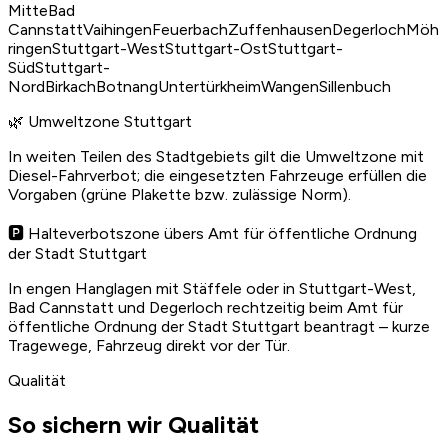
Mitte
Bad
Cannstatt
Vaihingen
Feuerbach
Zuffenhausen
Degerloch
Möh
ringen
Stuttgart-West
Stuttgart-Ost
Stuttgart-
Süd
Stuttgart-
Nord
Birkach
Botnang
Untertürkheim
Wangen
Sillenbuch
🌿 Umweltzone Stuttgart
In weiten Teilen des Stadtgebiets gilt die Umweltzone mit
Diesel-Fahrverbot; die eingesetzten Fahrzeuge erfüllen die
Vorgaben (grüne Plakette bzw. zulässige Norm).
🅿️ Halteverbotszone übers Amt für öffentliche Ordnung
der Stadt Stuttgart
In engen Hanglagen mit Stäffele oder in Stuttgart-West,
Bad Cannstatt und Degerloch rechtzeitig beim Amt für
öffentliche Ordnung der Stadt Stuttgart beantragt – kurze
Tragewege, Fahrzeug direkt vor der Tür.
Qualität
So sichern wir Qualität